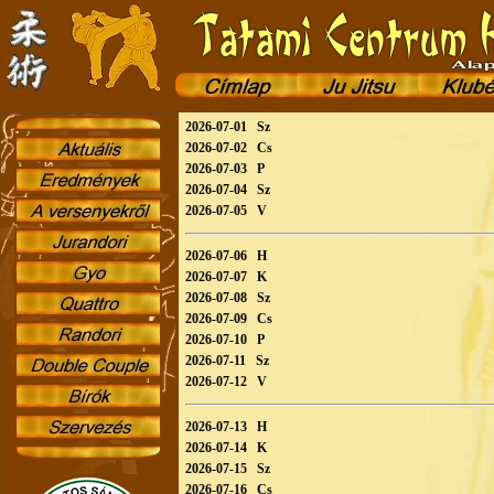
2026-07-01 Sz
2026-07-02 Cs
2026-07-03 P
2026-07-04 Sz
2026-07-05 V
2026-07-06 H
2026-07-07 K
2026-07-08 Sz
2026-07-09 Cs
2026-07-10 P
2026-07-11 Sz
2026-07-12 V
2026-07-13 H
2026-07-14 K
2026-07-15 Sz
2026-07-16 Cs