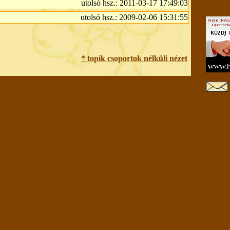
utolsó hsz.: 2011-03-17 17:49:03
utolsó hsz.: 2009-02-06 15:31:55
* topik csoportok nélküli nézet