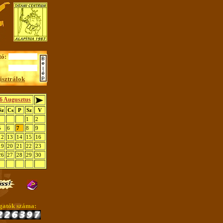
tó:
isztrálok
6 Augusztus
Sz
Cs
P
Sz
V
1
2
5
6
7
8
9
12
13
14
15
16
19
20
21
22
23
26
27
28
29
30
gatók száma: