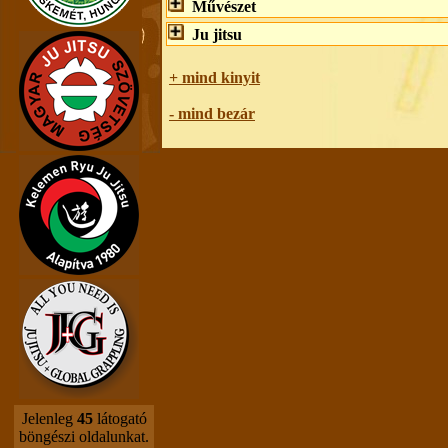
Művészet
Ju jitsu
+ mind kinyit
- mind bezár
Jelenleg
45
látogató
böngészi oldalunkat.