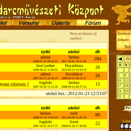
Azonosí
Nem nyithatsz új
topikot.
Jelszó:
Reg
nyitó
utolsó
db
admin
berkes
284
202
2008-01-25 09:23:41
2017-10-01 18:21:56
H
K
JawCrusher
Hayashima
26
2008-06-25 13:06:02
2010-03-24 19:34:18
admin
Accsibácsi
29
3
4
2007-05-15 22:45:47
2009-03-12 08:23:47
10
11
fogdoki
berkes
 Demó edzésen ?
15
17
18
2007-10-18 11:31:59
2008-04-12 06:37:16
24
25
utolsó hsz.: 2012-01-23 12:53:07
31
nyitó
utolsó
db
berkes
zsolt
89
2008-12-16 14:24:43
2011-04-30 13:41:53
Láto
fogdoki
Jozsó
22
2007-10-15 10:27:37
2009-01-28 17:38:08