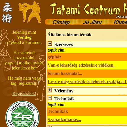
Jelenleg mint
Általános fórum témák
Vendég
olvasod a Fórumot.
Szervezés
topik cím
Ha szeretnél
gépház
hozzászólni,
vagy új topikot nyitni,
Van-e lehetőség edzésekre vidéken.
jelentkezz be!
fórum használat...
Ha még nem vagy
Lesz-e még vörösök és fehérek csatája a
tag, regisztrálj!
Vélemény
Regisztrálok!
Technikák
topik cím
Technikák
Szabadzuhanás...