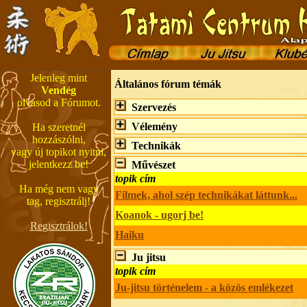
Jelenleg mint
Általános fórum témák
Vendég
olvasod a Fórumot.
Szervezés
Vélemény
Ha szeretnél
hozzászólni,
Technikák
vagy új topikot nyitni,
jelentkezz be!
Művészet
topik cím
Ha még nem vagy
Filmek, ahol szép technikákat láttunk...
tag, regisztrálj!
Koanok - ugorj be!
Regisztrálok!
Haiku
Ju jitsu
topik cím
Ju-jitsu történelem - a közös emlékezet