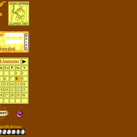
tó:
isztrálok
6 Augusztus
Sz
Cs
P
Sz
V
1
2
5
6
7
8
9
12
13
14
15
16
19
20
21
22
23
26
27
28
29
30
gatók száma: