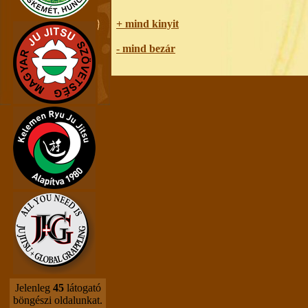
+ mind kinyit
- mind bezár
Jelenleg
45
látogató
böngészi oldalunkat.