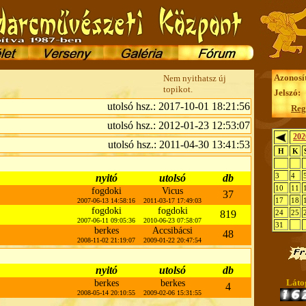
Azonosí
Nem nyithatsz új
topikot.
Jelszó:
utolsó hsz.: 2017-10-01 18:21:56
Reg
utolsó hsz.: 2012-01-23 12:53:07
202
utolsó hsz.: 2011-04-30 13:41:53
H
K
3
4
nyitó
utolsó
db
10
11
fogdoki
Vicus
37
17
18
2007-06-13 14:58:16
2011-03-17 17:49:03
fogdoki
fogdoki
819
24
25
2007-06-11 09:05:36
2010-06-23 07:58:07
31
berkes
Accsibácsi
48
2008-11-02 21:19:07
2009-01-22 20:47:54
nyitó
utolsó
db
Láto
berkes
berkes
4
2008-05-14 20:10:55
2009-02-06 15:31:55